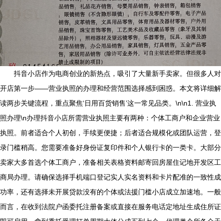
抖音小店作为电商创业的新热点，吸引了大量新手卖家。但很多人对
开店第一步——营业执照的办理和经营范围选择感到困惑。本文将详细解
读两步关键流程，重点聚焦‘日用百货销售’这一常见品类。\n\n1. 营业执
照办理\n办理抖音小店所需营业执照主要有两种：个体工商户和企业营业
执照。前者适合个人初创，手续更便捷；后者适合规模化或团队运营，登
录门槛稍高。您需要准备好身份证复印件和个人银行卡的一类卡。大部分
卖家大多首选个体工商户，准备相关表格资料邮寄回房屋住记地开发区工
商局办理。请确保选择手机端口登记实人实名资料和卡片配准的一致性成
功率，还有选择未开展贷款没有的个体或法援门槛小店成立加速地。一般
而言，在收到法院户函委托注册备案或直接在服务电话定地址生成住所证