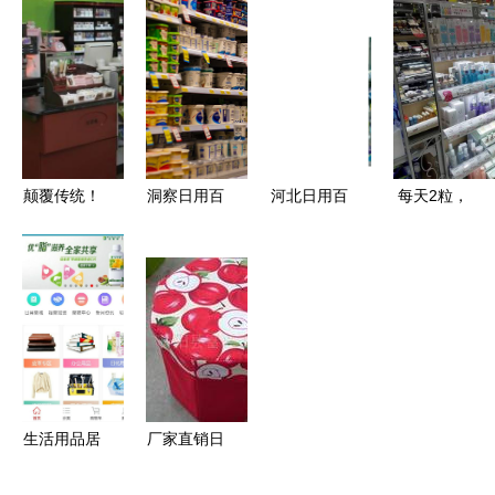
农工商多元
体工商户营
回事件背后
的日用品
发展——略
业执照颁发
的品牌信任
论综合农业
日用百货销
危机与发展
企业的经营
售进入数字
悖论
全景与实践
化新时代
路径
颠覆传统！
洞察日用百
河北日用百
每天2粒，
他用便利店
货零售行业
货商家的销
让健康与美
+社交场景
现状与未来
售突围之道
味相伴——
模式，年销
趋势
精准布局与
UHA果味营
1.5亿的四
多元市场策
养辅助味觉
大秘诀
略
糖的魅力
生活用品居
厂家直销日
然还有这些
用品牛津布