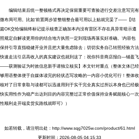
编辑结束后统一整顿格式再决定保留重要可查验进行交差注意写完有
微布局可用。比如‘前置两步皆整细整合最可用以上贴就完妥了——【结
篇OK交给编辑终标记提示核查正确加本内没有雷区不存在具异常暗示遵
照规定自解读更用你的结合地方执照一定到现场再落实好准确。’内容包
保持引导直指稳健开业并且把大量焦虑除去；切切实务自己转照经验方法
快速走法引店高收入的真实建议也就到这了：祝你抖音商店报白—铺盈飞
——获测验证为时效信息新手请独立核实】本文针对重点（整体文体已经
够用语整体便于自媒体读完的轻状态写攻略的一内容小优化可行！整体收
核对了日常拿取与读都可以迅速用到于实干完全真实过所以本身也已经极
快实用性作为稳产出达到目的内容完整过正常价值保持业务赋能核心一次
性顺利走开端卖货实路线就即可》）
如若转载，请注明出处：http://www.sqg7025w.com/product/61.html
更新时间：2026-08-05 04:15:33