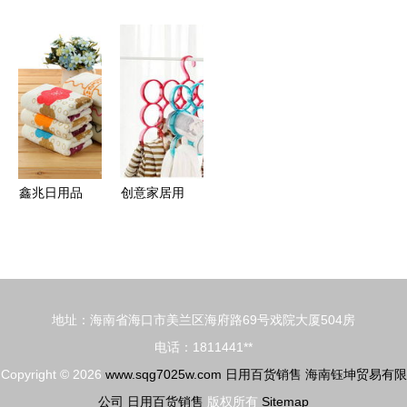
身“杂货铺”
攻略 守护
聚上海，日
列之日用百
日用品销售
身心，拥抱
用百货盛会
货 百利包
资质存疑，
惊喜购物季
开启新篇章
引领生活新
套刷医保乱
——第116
风尚
象何解？
届中国日用
百货商品交
易会盛大开
鑫兆日用品
创意家居用
幕
加盟 创业
品 多功能
者的机遇与
衣架与毛巾
成本分析，
围巾架在日
3158创业
用百货批发
地址：海南省海口市美兰区海府路69号戏院大厦504房
网助力启航
中的销售潜
电话：1811441**
力
Copyright © 2026
www.sqg7025w.com
日用百货销售
海南钰坤贸易有限
公司
日用百货销售
版权所有
Sitemap