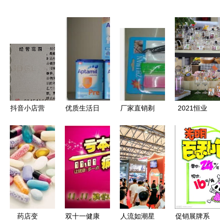
抖音小店营
优质生活日
厂家直销剃
2021恒业
业执照办理
用品批发零
刀梳子套装
国际成都日
指南 新手
售，省心更
义乌购上的
用品交易会
如何选择经
省钱
日用百货新
盛大开幕，
营范围？
选择
品牌云集共
筑行业新篇
章
药店变
双十一健康
人流如潮星
促销展牌系